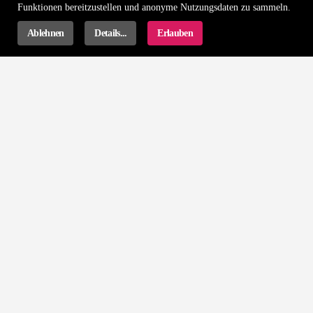
Funktionen bereitzustellen und anonyme Nutzungsdaten zu sammeln.
Ablehnen
Details...
Erlauben
QUALITÄTSPRODUKTE
GESCHENKE
von uns im Institut selbst verwendet
Eine Überraschung wartet im Paket.
GRATIS-VERSAND
PROFESSIONELLE BERATUNG
innerhalb Frankreichs ab 20€
Eine Frage? Wir sind für Sie da.
INFORMATIONEN
Über uns
Rechtliche Hinweise
AGB und Widerruf
Datenschutzerklärung
Sitemap