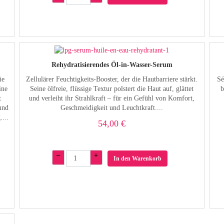
Rehydratisierendes Öl-in-Wasser-Serum
ie
Zellulärer Feuchtigkeits-Booster, der die Hautbarriere stärkt.
Sé
ine
Seine ölfreie, flüssige Textur polstert die Haut auf, glättet
b
t
und verleiht ihr Strahlkraft – für ein Gefühl von Komfort,
 und
Geschmeidigkeit und Leuchtkraft....
...
54,00 €
–
+
In den Warenkorb