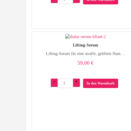
Lifting-Serum
Lifting-Serum für eine straffe, geliftete Haut....
59,00 €
–
+
In den Warenkorb