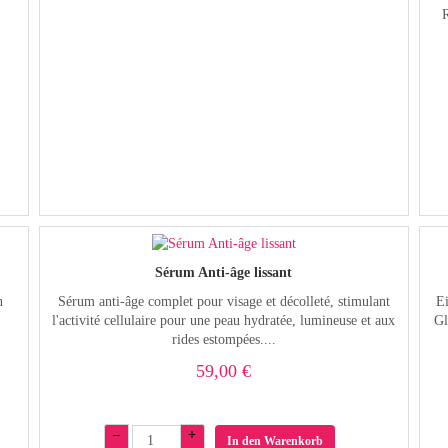
R
Sérum Anti-âge lissant
n
Sérum anti-âge complet pour visage et décolleté, stimulant
Ei
l'activité cellulaire pour une peau hydratée, lumineuse et aux
Gl
rides estompées....
59,00 €
–
+
In den Warenkorb