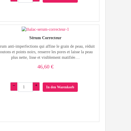
Sérum Correcteur
rum anti-imperfections qui affine le grain de peau, réduit
outons et points noirs, resserre les pores et laisse la peau
plus nette, lisse et visiblement matifiée....
46,60 €
–
+
In den Warenkorb