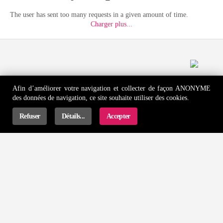
The user has sent too many requests in a given amount of time.
Too Many Requests
The user has sent too many requests in a given amount of time.
Charger plus...
Afin d’améliorer votre navigation et collecter de façon ANONYME
des données de navigation, ce site souhaite utiliser des cookies.
Refuser
Détails...
Accepter
PRODUITS DE QUALITÉ
CADEAUX GRATUITS
Produits Pro utilisés en institut
Une surprise avec toute commande
LIVRAISON OFFERTE
CONSEILS PAR DES PROS