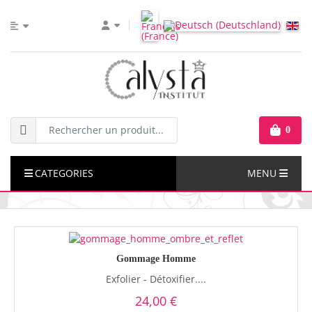
0
CATEGORIES
MENU
Gommage Homme
Exfolier - Détoxifier....
24,00 €