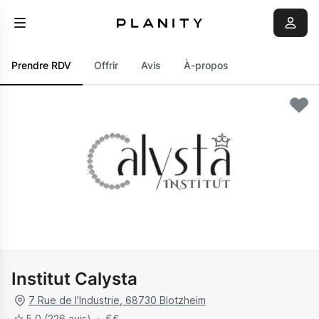
Prendre RDV
Offrir
Avis
À-propos
Institut Calysta
7 Rue de l'Industrie
,
68730
Blotzheim
5.0
(226 avis)
€
€